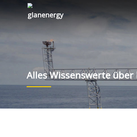
Alles Wissenswerte über