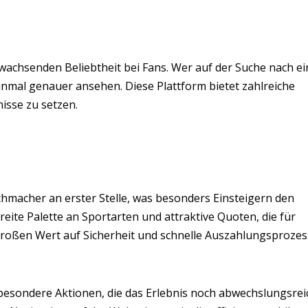
g wachsenden Beliebtheit bei Fans. Wer auf der Suche nach e
nmal genauer ansehen. Diese Plattform bietet zahlreiche
isse zu setzen.
chmacher an erster Stelle, was besonders Einsteigern den
eite Palette an Sportarten und attraktive Quoten, die für
roßen Wert auf Sicherheit und schnelle Auszahlungsprozes
besondere Aktionen, die das Erlebnis noch abwechslungsrei