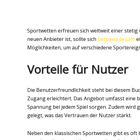
Sportwetten erfreuen sich weltweit einer steti
neuen Anbieter ist, sollte sich
betpawa.de.com
ei
Möglichkeiten, um auf verschiedene Sportereign
Vorteile für Nutzer
Die Benutzerfreundlichkeit steht bei diesem Bu
Zugang erleichtert. Das Angebot umfasst eine br
Spannung bei jedem Spiel sorgen. Zudem wird g
gelegt, was das Vertrauen der Nutzer stärkt.
Neben den klassischen Sportwetten gibt es oft 