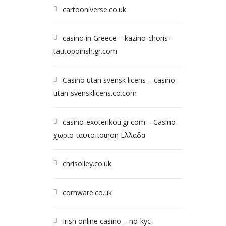
cartooniverse.co.uk
casino in Greece – kazino-choris-
tautopoihsh.gr.com
Casino utan svensk licens – casino-
utan-svensklicens.co.com
casino-exoterikou.gr.com – Casino
χωρισ ταυτοποιηση Ελλαδα
chrisolley.co.uk
cornware.co.uk
Irish online casino – no-kyc-