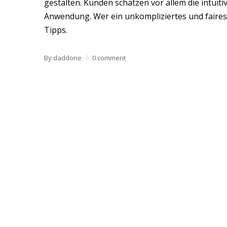
gestalten. Kunden schätzen vor allem die intuiti
Anwendung. Wer ein unkompliziertes und faires W
Tipps.
By:daddone
0 comment