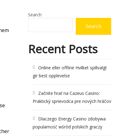
Search
Search
inem
Recent Posts
Online eller offline Hvilket spillvalgt
gir best opplevelse
Začnite hrať na Cazeus Casino:
Praktický sprievodca pre nových hráčov
se
Dlaczego Energy Casino zdobywa
popularność wśród polskich graczy
cher