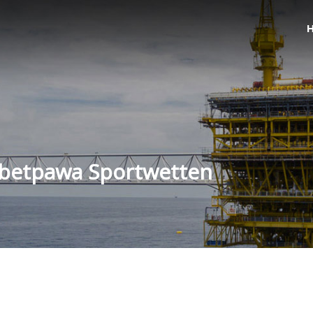
 betpawa Sportwetten