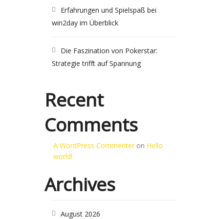
Erfahrungen und Spielspaß bei
win2day im Überblick
Die Faszination von Pokerstar:
Strategie trifft auf Spannung
Recent
Comments
A WordPress Commenter
on
Hello
world!
Archives
August 2026