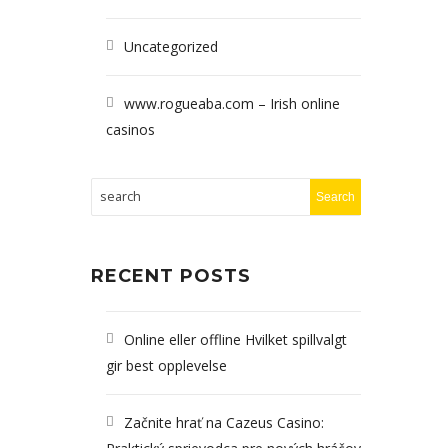
Uncategorized
www.rogueaba.com – Irish online
casinos
RECENT POSTS
Online eller offline Hvilket spillvalgt
gir best opplevelse
Začnite hrať na Cazeus Casino: