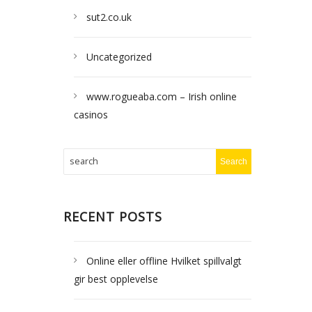
sut2.co.uk
Uncategorized
www.rogueaba.com – Irish online
casinos
RECENT POSTS
Online eller offline Hvilket spillvalgt
gir best opplevelse