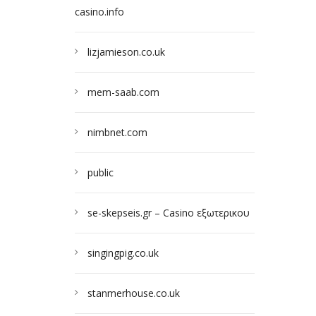
casino.info
lizjamieson.co.uk
mem-saab.com
nimbnet.com
public
se-skepseis.gr – Casino εξωτερικου
singingpig.co.uk
stanmerhouse.co.uk