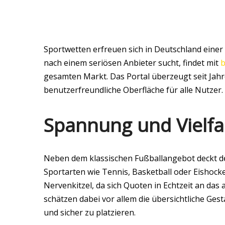
Sportwetten erfreuen sich in Deutschland einer 
nach einem seriösen Anbieter sucht, findet mit
b
gesamten Markt. Das Portal überzeugt seit Jahr
benutzerfreundliche Oberfläche für alle Nutzer.
Spannung und Vielfal
Neben dem klassischen Fußballangebot deckt d
Sportarten wie Tennis, Basketball oder Eishock
Nervenkitzel, da sich Quoten in Echtzeit an da
schätzen dabei vor allem die übersichtliche Gesta
und sicher zu platzieren.