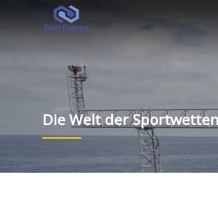
Die Welt der Sportwetten