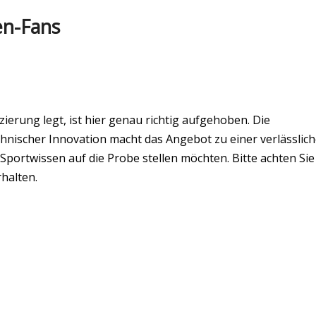
en-Fans
zierung legt, ist hier genau richtig aufgehoben. Die
hnischer Innovation macht das Angebot zu einer verlässlic
 Sportwissen auf die Probe stellen möchten. Bitte achten Sie
halten.