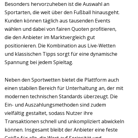
Besonders hervorzuheben ist die Auswahl an
Sportarten, die weit über den Fußball hinausgeht.
Kunden können täglich aus tausenden Events
wählen und dabei von fairen Quoten profitieren,
die den Anbieter im Marktvergleich gut
positionieren. Die Kombination aus Live-Wetten
und klassischen Tipps sorgt für eine dynamische
Spannung bei jedem Spieltag.
Neben den Sportwetten bietet die Plattform auch
einen stabilen Bereich für Unterhaltung an, der mit
modernen technischen Standards überzeugt. Die
Ein- und Auszahlungsmethoden sind zudem
vielfältig gestaltet, sodass Nutzer ihre
Transaktionen schnell und unkompliziert abwickeln
können. Insgesamt bleibt der Anbieter eine feste