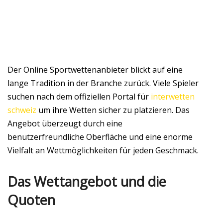
Der Online Sportwettenanbieter blickt auf eine
lange Tradition in der Branche zurück. Viele Spieler
suchen nach dem offiziellen Portal für
interwetten
schweiz
um ihre Wetten sicher zu platzieren. Das
Angebot überzeugt durch eine
benutzerfreundliche Oberfläche und eine enorme
Vielfalt an Wettmöglichkeiten für jeden Geschmack.
Das Wettangebot und die
Quoten