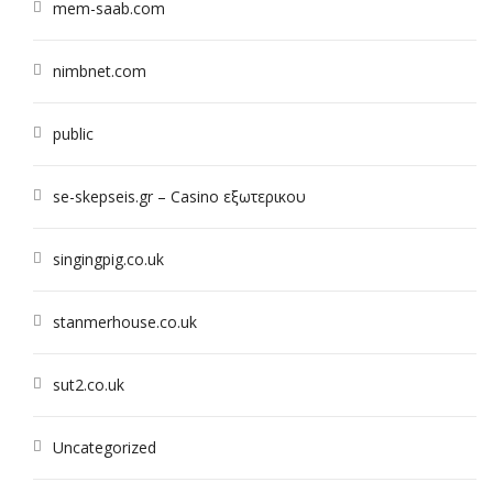
mem-saab.com
nimbnet.com
public
se-skepseis.gr – Casino εξωτερικου
singingpig.co.uk
stanmerhouse.co.uk
sut2.co.uk
Uncategorized