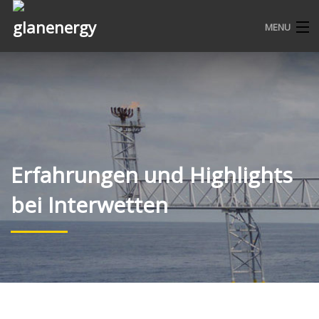
MENU
HOME
ABOUT US
SERVICES
CONTACT
Erfahrungen und Highlights
bei Interwetten