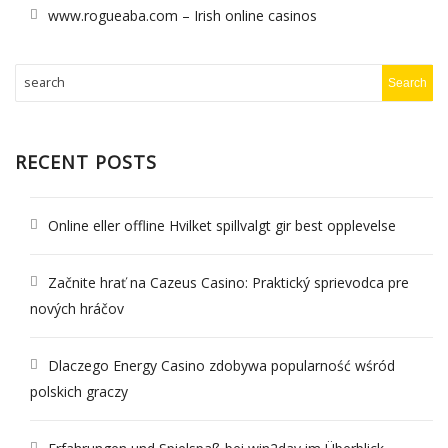
www.rogueaba.com – Irish online casinos
RECENT POSTS
Online eller offline Hvilket spillvalgt gir best opplevelse
Začnite hrať na Cazeus Casino: Praktický sprievodca pre
nových hráčov
Dlaczego Energy Casino zdobywa popularność wśród
polskich graczy