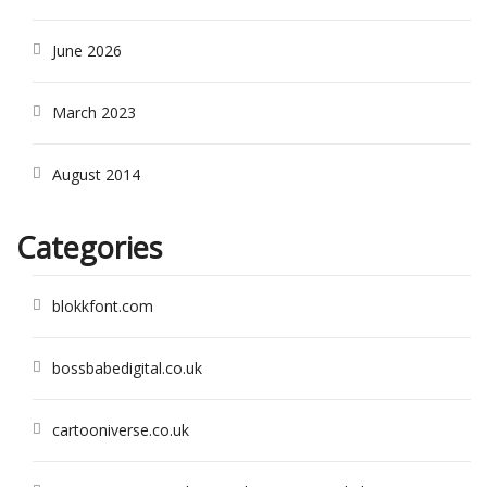
June 2026
March 2023
August 2014
Categories
blokkfont.com
bossbabedigital.co.uk
cartooniverse.co.uk