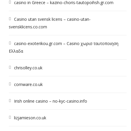
casino in Greece – kazino-choris-tautopoihsh.gr.com
Casino utan svensk licens – casino-utan-
svensklicens.co.com
casino-exoterikou.gr.com – Casino χωρισ ταυτοποιηση
Ελλαδα
chrisolley.co.uk
cornware.co.uk
Irish online casino – no-kyc-casino.info
lizjamieson.co.uk