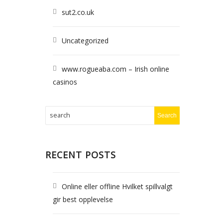
sut2.co.uk
Uncategorized
www.rogueaba.com – Irish online
casinos
RECENT POSTS
Online eller offline Hvilket spillvalgt
gir best opplevelse