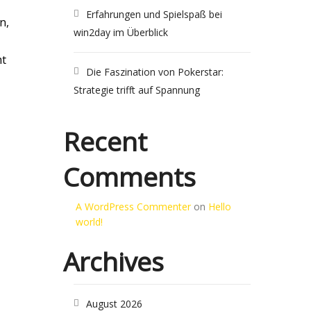
Erfahrungen und Spielspaß bei
n,
win2day im Überblick
mt
Die Faszination von Pokerstar:
Strategie trifft auf Spannung
Recent
Comments
A WordPress Commenter
on
Hello
world!
Archives
August 2026